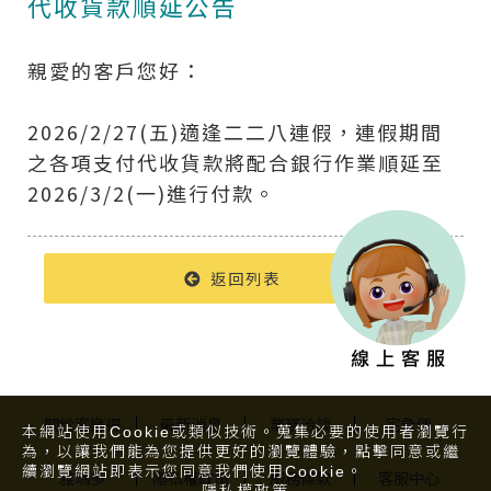
代收貨款順延公告
親愛的客戶您好：
2026/2/27(五)適逢二二八連假，連假期間
之各項支付代收貨款將配合銀行作業順延至
2026/3/2(一)進行付款。
返回列表
關於客樂得
最新消息
業務洽談
宅急便
本網站使用Cookie或類似技術。蒐集必要的使用者瀏覽行
為，以讓我們能為您提供更好的瀏覽體驗，點擊同意或繼
續瀏覽網站即表示您同意我們使用Cookie。
雅瑪多
隱私權政策
服務條款
客服中心