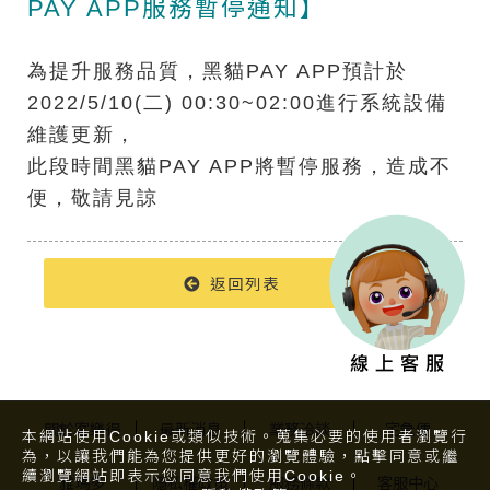
PAY APP服務暫停通知】
為提升服務品質，黑貓
預計於
PAY APP
二
進行系統設備
2022/5/10(
) 00:30~02:00
維護更新，
此段時間黑貓
將暫停服務，造成不
PAY APP
便，敬請見諒
返回列表
關於客樂得
最新消息
業務洽談
宅急便
本網站使用Cookie或類似技術。蒐集必要的使用者瀏覽行
為，以讓我們能為您提供更好的瀏覽體驗，點擊同意或繼
續瀏覽網站即表示您同意我們使用Cookie。
雅瑪多
隱私權政策
服務條款
客服中心